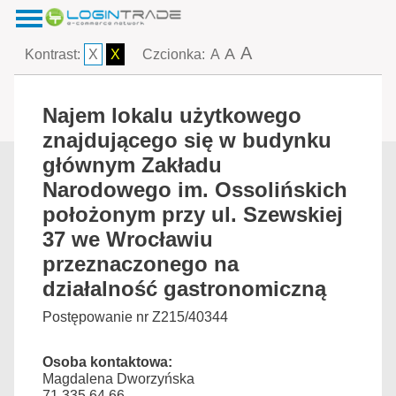
A
A
Kontrast:
X
X
Czcionka:
A
Najem lokalu użytkowego
znajdującego się w budynku
głównym Zakładu
Narodowego im. Ossolińskich
położonym przy ul. Szewskiej
37 we Wrocławiu
przeznaczonego na
działalność gastronomiczną
Postępowanie nr Z215/40344
Osoba kontaktowa:
Magdalena Dworzyńska
71 335 64 66