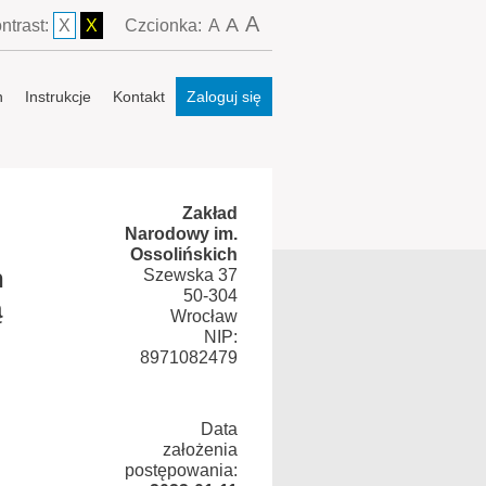
A
A
ntrast:
X
X
Czcionka:
A
n
Instrukcje
Kontakt
Zaloguj się
Zakład
Narodowy im.
Ossolińskich
h
Szewska 37
50-304
ą
Wrocław
NIP:
8971082479
Data
założenia
postępowania: