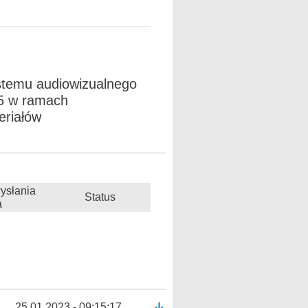
stemu audiowizualnego
5 w ramach
eriałów
ysłania
Status
a
25.01.2023 - 09:15:17