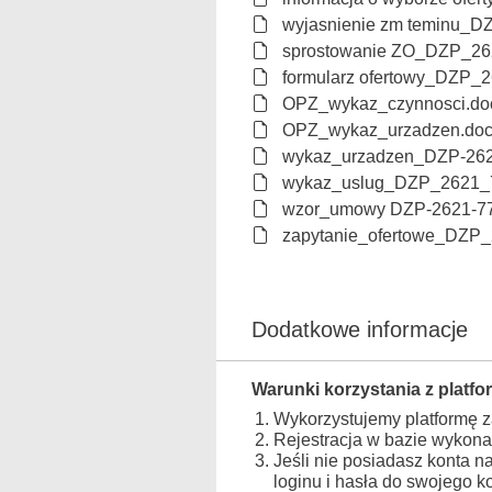
wyjasnienie zm teminu_D
sprostowanie ZO_DZP_26
formularz ofertowy_DZP_
OPZ_wykaz_czynnosci.do
OPZ_wykaz_urzadzen.do
wykaz_urzadzen_DZP-26
wykaz_uslug_DZP_2621_
wzor_umowy DZP-2621-77
zapytanie_ofertowe_DZP
Dodatkowe informacje
Warunki korzystania z platfo
Wykorzystujemy platformę 
Rejestracja w bazie wykona
Jeśli nie posiadasz konta n
loginu i hasła do swojego 