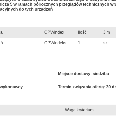
nicza 5 w ramach półrocznych przeglądów technicznych wra
tacyjnych do tych urządzeń
ia
CPV/Index
Ilość
J.m
eń
CPV/Indeks
1
szt.
Miejsce dostawy: siedziba
e wykonawcy
Termin związania ofertą: 30 d
Waga kryterium