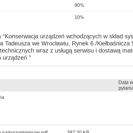
90%
10%
a “Konserwacja urządzeń wchodzących w skład sy
Tadeusza we Wrocławiu, Rynek 6 /Kiełbaśnicza 
technicznych wraz z usługą serwisu i dostawą mat
h urządzeń ”
Data w
pytani
ia
 najkorzystniejszej.pdf
387.20 KB