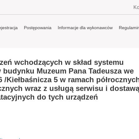
Ko
jestracja
Postępowania
Informacje dla wykonawców
Regulami
zeń wchodzących w skład systemu
w budynku Muzeum Pana Tadeusza we
6 /Kiełbaśnicza 5 w ramach półrocznyc
znych wraz z usługą serwisu i dostaw
tacyjnych do tych urządzeń