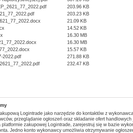
ZP_2621_77_2022.pdf
203.96 KB
21_77_2022.pdf
203.23 KB
2621_77_2022.docx
21.09 KB
cx
14.52 KB
cx
16.30 MB
21_77_2022.docx
16.30 MB
77_2022.docx
15.57 KB
-2022.pdf
271.88 KB
_2621_77_2022.pdf
232.47 KB
rmy
zakupową Logintrade jako narzędzie do kontaktów z wykonawca
wców, przeglądanie ogłoszeń oraz składanie ofert handlowych j
a platformie zakupowej Logintrade, zarejestruj się w bazie wy
konta. Jedno konto wykonawcy umożliwia otrzymywanie ogłosze