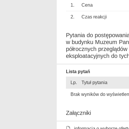
1.
Cena
2.
Czas reakcji
Pytania do postępowani
w budynku Muzeum Pana 
półrocznych przeglądów 
eksploatacyjnych do tyc
Lista pytań
Lp.
Tytuł pytania
Brak wyników do wyświetlen
Załączniki
informacja o wyborze oferty