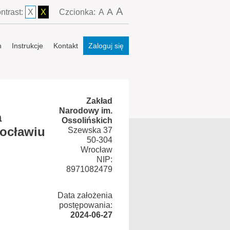
A
A
ntrast:
X
X
Czcionka:
A
n
Instrukcje
Kontakt
Zaloguj się
Zakład
Narodowy im.
a
Ossolińskich
ocławiu
Szewska 37
50-304
Wrocław
NIP:
8971082479
Data założenia
postępowania:
2024-06-27