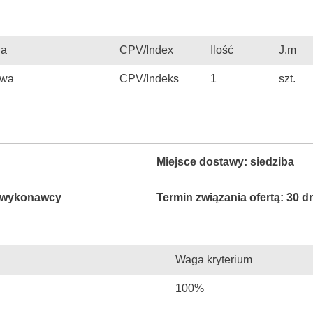
ia
CPV/Index
Ilość
J.m
owa
CPV/Indeks
1
szt.
Miejsce dostawy: siedziba
e wykonawcy
Termin związania ofertą: 30 d
Waga kryterium
100%