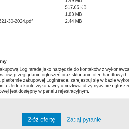
1.49 MB
517.65 KB
1.83 MB
621-30-2024.pdf
2.44 MB
rmy
zakupową Logintrade jako narzędzie do kontaktów z wykonawca
wców, przeglądanie ogłoszeń oraz składanie ofert handlowych j
a platformie zakupowej Logintrade, zarejestruj się w bazie wy
konta. Jedno konto wykonawcy umożliwia otrzymywanie ogłosze
wej jest dostępny w panelu rejestracyjnym.
Złóż ofertę
Zadaj pytanie