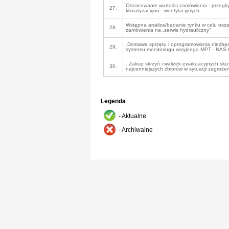
Oszacowanie wartości zamówienia - przeglą
27.
klimatyzacyjno - wentylacyjnych
Wstępna analiza/badanie rynku w celu osz
28.
zamówienia na „serwis hydrauliczny"
„Dostawa sprzętu i oprogramowania niezbę
29.
systemu monitoringu wizyjnego MPT - NA
„ Zakup skrzyń i walizek ewakuacyjnych sł
30.
najcenniejszych zbiorów w sytuacji zagrożen
Legenda
- Aktualne
- Archiwalne