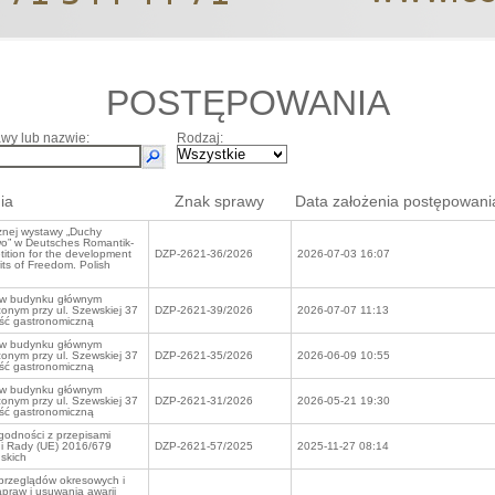
POSTĘPOWANIA
wy lub nazwie:
Rodzaj:
ia
Znak sprawy
Data założenia postępowani
znej wystawy „Duchy
two” w Deutsches Romantik-
tion for the development
DZP-2621-36/2026
2026-07-03 16:07
irits of Freedom. Polish
ę w budynku głównym
onym przy ul. Szewskiej 37
DZP-2621-39/2026
2026-07-07 11:13
ść gastronomiczną
ę w budynku głównym
onym przy ul. Szewskiej 37
DZP-2621-35/2026
2026-06-09 10:55
ść gastronomiczną
ę w budynku głównym
onym przy ul. Szewskiej 37
DZP-2621-31/2026
2026-05-21 19:30
ść gastronomiczną
odności z przepisami
i Rady (UE) 2016/679
DZP-2621-57/2025
2025-11-27 08:14
skich
przeglądów okresowych i
praw i usuwania awarii