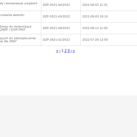
dy i konserwacje urządzeń
DZP-2621-44/2022
2022-08-02 11:31
acowania wartości
DZP-2621-43/2022
2022-08-03 10:10
dnego do modernizacji
DZP-2621-48/2022
2022-08-12 11:00
S QNAP i QVR PRO”
użących do zabezpieczenia
DZP-2621-41/2022
2022-07-28 12:50
ia dla ZNiO”
«
‹
1
2
3
›
»
Powered by Logintrade