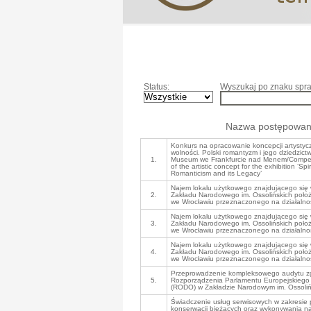
Status:
Wyszukaj po znaku spra
Nazwa postępowan
Konkurs na opracowanie koncepcji artystyc
wolności. Polski romantyzm i jego dziedzic
1.
Museum we Frankfurcie nad Menem/Competi
of the artistic concept for the exhibition ‘Sp
Romanticism and its Legacy’
Najem lokalu użytkowego znajdującego si
2.
Zakładu Narodowego im. Ossolińskich położ
we Wrocławiu przeznaczonego na działalno
Najem lokalu użytkowego znajdującego si
3.
Zakładu Narodowego im. Ossolińskich położ
we Wrocławiu przeznaczonego na działalno
Najem lokalu użytkowego znajdującego si
4.
Zakładu Narodowego im. Ossolińskich położ
we Wrocławiu przeznaczonego na działalno
Przeprowadzenie kompleksowego audytu zg
5.
Rozporządzenia Parlamentu Europejskiego 
(RODO) w Zakładzie Narodowym im. Ossoliń
Świadczenie usług serwisowych w zakresie 
konserwacji bieżących oraz wykonywania na