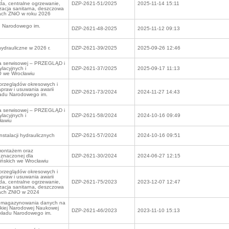
oda, centralne ogrzewanie,
DZP-2621-51/2025
2025-11-14 15:11
zacja sanitarna, deszczowa
ktach ZNiO w roku 2026
u Narodowego im.
DZP-2621-48-2025
2025-11-12 09:13
ydrauliczne w 2026 r.
DZP-2621-39/2025
2025-09-26 12:46
ga serwisowej – PRZEGLĄD i
lacyjnych i
DZP-2621-37/2025
2025-09-17 11:13
iO we Wrocławiu
przeglądów okresowych i
praw i usuwania awarii
DZP-2621-73/2024
2024-11-27 14:43
kładu Narodowego im.
ga serwisowej – PRZEGLĄD i
lacyjnych i
DZP-2621-58/2024
2024-10-16 09:49
ławiu
stalacji hydraulicznych
DZP-2621-57/2024
2024-10-16 09:51
montażem oraz
znaczonej dla
DZP-2621-30/2024
2024-06-27 12:15
ińskich we Wrocławiu
przeglądów okresowych i
praw i usuwania awarii
oda, centralne ogrzewanie,
DZP-2621-75/2023
2023-12-07 12:47
zacja sanitarna, deszczowa
ktach ZNIO w 2024
a magazynowania danych na
kiej Narodowej Naukowej
DZP-2621-46/2023
2023-11-10 15:13
Zakładu Narodowego im.