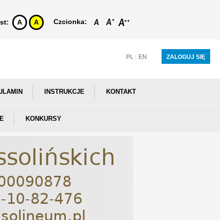
Czcionka:
st:
A
A
PL
EN
ZALOGUJ SIĘ
ULAMIN
INSTRUKCJE
KONTAKT
E
KONKURSY