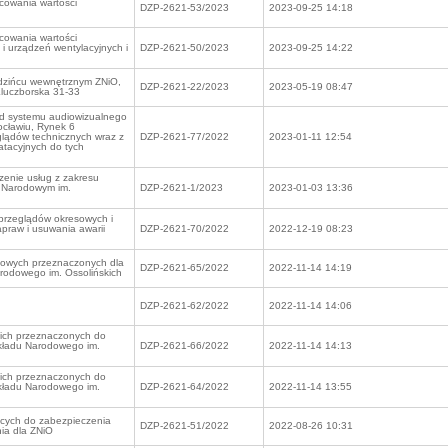
cowania wartości
DZP-2621-53/2023
2023-09-25 14:18
cowania wartości
 i urządzeń wentylacyjnych i
DZP-2621-50/2023
2023-09-25 14:22
iedzińcu wewnętrznym ZNiO,
DZP-2621-22/2023
2023-05-19 08:47
 Kluczborska 31-33
d systemu audiowizualnego
cławiu, Rynek 6
glądów technicznych wraz z
DZP-2621-77/2022
2023-01-11 12:54
atacyjnych do tych
zenie usług z zakresu
e Narodowym im.
DZP-2621-1/2023
2023-01-03 13:36
przeglądów okresowych i
praw i usuwania awarii
DZP-2621-70/2022
2022-12-19 08:23
owych przeznaczonych dla
DZP-2621-65/2022
2022-11-14 14:19
rodowego im. Ossolińskich
DZP-2621-62/2022
2022-11-14 14:06
ich przeznaczonych do
kładu Narodowego im.
DZP-2621-66/2022
2022-11-14 14:13
ich przeznaczonych do
kładu Narodowego im.
DZP-2621-64/2022
2022-11-14 13:55
ących do zabezpieczenia
DZP-2621-51/2022
2022-08-26 10:31
nia dla ZNiO