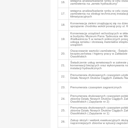
wstępna analiza/badanie rynku w celu osza
16.
zamówienia na „serwis hydrauliczny"
wstępna analiza/badanie rynku w celu osza
17.
zamówienia na obsługi technicznej instalacji
klimatyzacyjnych
Konserwacja zieleni znajdującej się na dz
18.
sprzątanie chodnika wokół posesji przy ul.
Konserwacja urządzeń wchodzących w skła
w budynku Muzeum Pana Tadeusza we Wro
19.
/Kiełbaśnicza 5 w ramach półrocznych prze
usługą serwisu i dostawą materiałów eksplo
urządzeń
Oszacowanie wartości zamówienia - Świadc
20.
bezpieczeństwa i higieny pracy w Zakładzi
Ossolińskich
Świadczenie usług serwisowych w zakresie 
21.
konserwacji bieżących oraz wykonywania na
instalacji hydraulicznych
Prenumerata drukowanych czasopism użytk
22.
Działu Nowych Druków Ciągłych Zakładu Na
23.
Prenumerata czasopism zagranicznych
Prenumerata drukowanych czasopism polsk
24.
zbiorów Działu Nowych Druków Ciągłych Za
Ossolińskich ( Zapytanie nr 2)
Prenumerata drukowanych czasopism polsk
25.
zbiorów Działu Nowych Druków Ciągłych Za
Ossolińskich ( Zapytanie nr 1)
Zakup skrzyń i walizek ewakuacyjnych służ
26.
najcenniejszych zbiorów w sytuacji zagroże