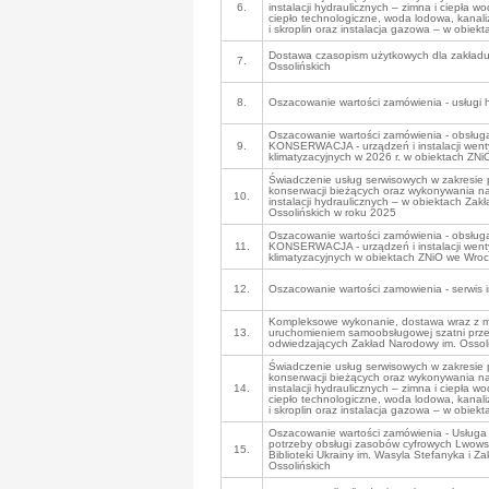
6.
instalacji hydraulicznych – zimna i ciepła w
ciepło technologiczne, woda lodowa, kanali
i skroplin oraz instalacja gazowa – w obie
Dostawa czasopism użytkowych dla zakład
7.
Ossolińskich
8.
Oszacowanie wartości zamówienia - usługi h
Oszacowanie wartości zamówienia - obsłu
9.
KONSERWACJA - urządzeń i instalacji wenty
klimatyzacyjnych w 2026 r. w obiektach ZN
Świadczenie usług serwisowych w zakresie 
konserwacji bieżących oraz wykonywania na
10.
instalacji hydraulicznych – w obiektach Za
Ossolińskich w roku 2025
Oszacowanie wartości zamówienia - obsłu
11.
KONSERWACJA - urządzeń i instalacji wenty
klimatyzacyjnych w obiektach ZNiO we Wroc
12.
Oszacowanie wartości zamowienia - serwis in
Kompleksowe wykonanie, dostawa wraz z 
13.
uruchomieniem samoobsługowej szatni prze
odwiedzających Zakład Narodowy im. Ossol
Świadczenie usług serwisowych w zakresie 
konserwacji bieżących oraz wykonywania na
14.
instalacji hydraulicznych – zimna i ciepła w
ciepło technologiczne, woda lodowa, kanali
i skroplin oraz instalacja gazowa – w obie
Oszacowanie wartości zamówienia - Usług
potrzeby obsługi zasobów cyfrowych Lwows
15.
Biblioteki Ukrainy im. Wasyla Stefanyka i 
Ossolińskich